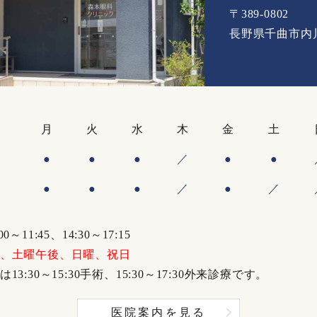
〒389-0802
長野県千曲市内川7
月
火
水
木
金
土
●
●
●
／
●
●
●
●
●
／
●
／
～11:45、14:30～17:15
、土曜午後、日曜、祝日
3:30～15:30手術、15:30～17:30外来診療です。
医院案内を見る